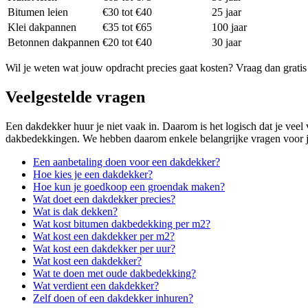
Bitumen leien
€30 tot €40
25 jaar
Klei dakpannen
€35 tot €65
100 jaar
Betonnen dakpannen
€20 tot €40
30 jaar
Wil je weten wat jouw opdracht precies gaat kosten? Vraag dan gratis
Veelgestelde vragen
Een dakdekker huur je niet vaak in. Daarom is het logisch dat je vee
dakbedekkingen. We hebben daarom enkele belangrijke vragen voor je
Een aanbetaling doen voor een dakdekker?
Hoe kies je een dakdekker?
Hoe kun je goedkoop een groendak maken?
Wat doet een dakdekker precies?
Wat is dak dekken?
Wat kost bitumen dakbedekking per m2?
Wat kost een dakdekker per m2?
Wat kost een dakdekker per uur?
Wat kost een dakdekker?
Wat te doen met oude dakbedekking?
Wat verdient een dakdekker?
Zelf doen of een dakdekker inhuren?