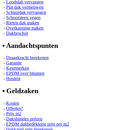
-
Loodslab vervangen
-
Plat dak vernieuwen
-
Schuurdak vervangen
-
Schoorsteen vegen
-
Rieten dak maken
-
Overkapping maken
-
Dakbeschot
• Aandachtspunten
-
Draagkracht berekenen
-
Garantie
-
Keurmerken
-
EPDM over bitumen
-
Houtrot
• Geldzaken
-
Kosten
-
Offertes?
-
Prijs m2
-
Dakshingles prijzen
-
EPDM dakbedekking prijs per m2
-
Dakkapel prijs berekenen