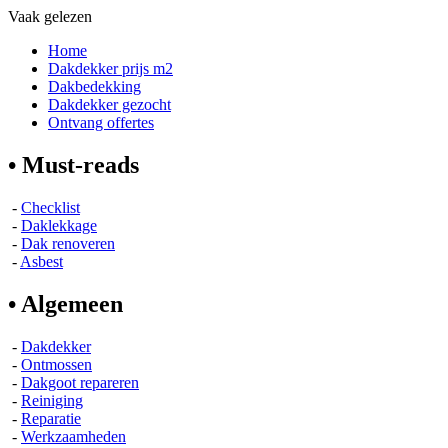
Vaak gelezen
Home
Dakdekker prijs m2
Dakbedekking
Dakdekker gezocht
Ontvang offertes
• Must-reads
-
Checklist
-
Daklekkage
-
Dak renoveren
-
Asbest
• Algemeen
-
Dakdekker
-
Ontmossen
-
Dakgoot repareren
-
Reiniging
-
Reparatie
-
Werkzaamheden