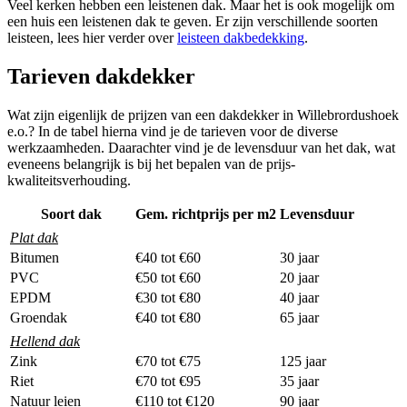
Veel kerken hebben een leistenen dak. Maar het is ook mogelijk om
een huis een leistenen dak te geven. Er zijn verschillende soorten
leisteen, lees hier verder over
leisteen dakbedekking
.
Tarieven dakdekker
Wat zijn eigenlijk de prijzen van een dakdekker in Willebrordushoek
e.o.? In de tabel hierna vind je de tarieven voor de diverse
werkzaamheden. Daarachter vind je de levensduur van het dak, wat
eveneens belangrijk is bij het bepalen van de prijs-
kwaliteitsverhouding.
Soort dak
Gem. richtprijs per m2
Levensduur
Plat dak
Bitumen
€40 tot €60
30 jaar
PVC
€50 tot €60
20 jaar
EPDM
€30 tot €80
40 jaar
Groendak
€40 tot €80
65 jaar
Hellend dak
Zink
€70 tot €75
125 jaar
Riet
€70 tot €95
35 jaar
Natuur leien
€110 tot €120
90 jaar