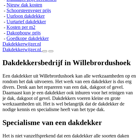
-
Nieuw dak kosten
-
Schoorsteenveger prijs
-
Uurloon dakdekker
-
Uurtarief dakdekker
-
Kosten per m2
-
Dakopbouw prijs
-
Goedkope dakdekker
Dakdekkerwijzer.nl
Dakdekkerwijzer.nl
Dakdekkersbedrijf in Willebrordushoek
Een dakdekker uit Willebrordushoek kan alle werkzaamheden op en
rondom het dak uitvoeren. Het werk van een dakdekker is dus erg
divers. Denk aan het repareren van een dak, dakgoot of gevel.
Daarnaast kun je een dakdekker ook inhuren voor het reinigen van
je dak, dakgoot of gevel. Dakdekkers voeren kleine en grote
werkzaamheden uit. Het is wel belangrijk dat de dakdekker de
nodige kennis en specialisme heeft van het type dak.
Specialisme van een dakdekker
Het is niet vanzelfsprekend dat een dakdekker alle soorten daken