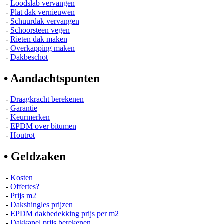
-
Loodslab vervangen
-
Plat dak vernieuwen
-
Schuurdak vervangen
-
Schoorsteen vegen
-
Rieten dak maken
-
Overkapping maken
-
Dakbeschot
• Aandachtspunten
-
Draagkracht berekenen
-
Garantie
-
Keurmerken
-
EPDM over bitumen
-
Houtrot
• Geldzaken
-
Kosten
-
Offertes?
-
Prijs m2
-
Dakshingles prijzen
-
EPDM dakbedekking prijs per m2
-
Dakkapel prijs berekenen