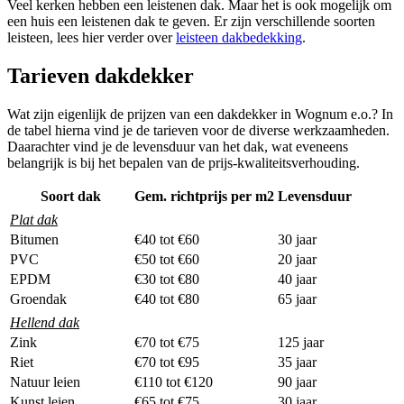
Veel kerken hebben een leistenen dak. Maar het is ook mogelijk om
een huis een leistenen dak te geven. Er zijn verschillende soorten
leisteen, lees hier verder over
leisteen dakbedekking
.
Tarieven dakdekker
Wat zijn eigenlijk de prijzen van een dakdekker in Wognum e.o.? In
de tabel hierna vind je de tarieven voor de diverse werkzaamheden.
Daarachter vind je de levensduur van het dak, wat eveneens
belangrijk is bij het bepalen van de prijs-kwaliteitsverhouding.
Soort dak
Gem. richtprijs per m2
Levensduur
Plat dak
Bitumen
€40 tot €60
30 jaar
PVC
€50 tot €60
20 jaar
EPDM
€30 tot €80
40 jaar
Groendak
€40 tot €80
65 jaar
Hellend dak
Zink
€70 tot €75
125 jaar
Riet
€70 tot €95
35 jaar
Natuur leien
€110 tot €120
90 jaar
Kunst leien
€65 tot €75
30 jaar