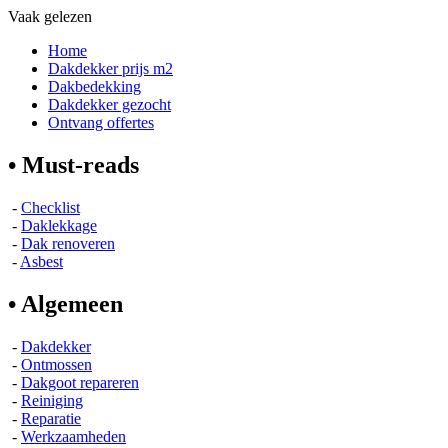
Vaak gelezen
Home
Dakdekker prijs m2
Dakbedekking
Dakdekker gezocht
Ontvang offertes
• Must-reads
-
Checklist
-
Daklekkage
-
Dak renoveren
-
Asbest
• Algemeen
-
Dakdekker
-
Ontmossen
-
Dakgoot repareren
-
Reiniging
-
Reparatie
-
Werkzaamheden