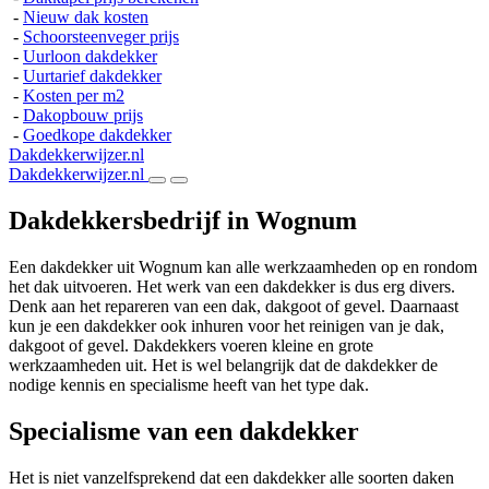
-
Nieuw dak kosten
-
Schoorsteenveger prijs
-
Uurloon dakdekker
-
Uurtarief dakdekker
-
Kosten per m2
-
Dakopbouw prijs
-
Goedkope dakdekker
Dakdekkerwijzer.nl
Dakdekkerwijzer.nl
Dakdekkersbedrijf in Wognum
Een dakdekker uit Wognum kan alle werkzaamheden op en rondom
het dak uitvoeren. Het werk van een dakdekker is dus erg divers.
Denk aan het repareren van een dak, dakgoot of gevel. Daarnaast
kun je een dakdekker ook inhuren voor het reinigen van je dak,
dakgoot of gevel. Dakdekkers voeren kleine en grote
werkzaamheden uit. Het is wel belangrijk dat de dakdekker de
nodige kennis en specialisme heeft van het type dak.
Specialisme van een dakdekker
Het is niet vanzelfsprekend dat een dakdekker alle soorten daken