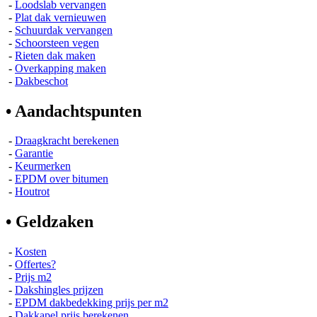
-
Loodslab vervangen
-
Plat dak vernieuwen
-
Schuurdak vervangen
-
Schoorsteen vegen
-
Rieten dak maken
-
Overkapping maken
-
Dakbeschot
• Aandachtspunten
-
Draagkracht berekenen
-
Garantie
-
Keurmerken
-
EPDM over bitumen
-
Houtrot
• Geldzaken
-
Kosten
-
Offertes?
-
Prijs m2
-
Dakshingles prijzen
-
EPDM dakbedekking prijs per m2
-
Dakkapel prijs berekenen