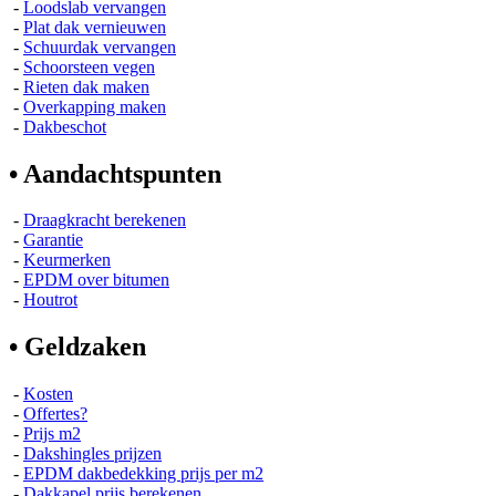
-
Loodslab vervangen
-
Plat dak vernieuwen
-
Schuurdak vervangen
-
Schoorsteen vegen
-
Rieten dak maken
-
Overkapping maken
-
Dakbeschot
• Aandachtspunten
-
Draagkracht berekenen
-
Garantie
-
Keurmerken
-
EPDM over bitumen
-
Houtrot
• Geldzaken
-
Kosten
-
Offertes?
-
Prijs m2
-
Dakshingles prijzen
-
EPDM dakbedekking prijs per m2
-
Dakkapel prijs berekenen