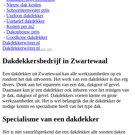
-
Nieuw dak kosten
-
Schoorsteenveger prijs
-
Uurloon dakdekker
-
Uurtarief dakdekker
-
Kosten per m2
-
Dakopbouw prijs
-
Goedkope dakdekker
Dakdekkerwijzer.nl
Dakdekkerwijzer.nl
Dakdekkersbedrijf in Zwartewaal
Een dakdekker uit Zwartewaal kan alle werkzaamheden op en
rondom het dak uitvoeren. Het werk van een dakdekker is dus erg
divers. Denk aan het repareren van een dak, dakgoot of gevel.
Daarnaast kun je een dakdekker ook inhuren voor het reinigen van
je dak, dakgoot of gevel. Dakdekkers voeren kleine en grote
werkzaamheden uit. Het is wel belangrijk dat de dakdekker de
nodige kennis en specialisme heeft van het type dak.
Specialisme van een dakdekker
Het is niet vanzelfsprekend dat een dakdekker alle soorten daken