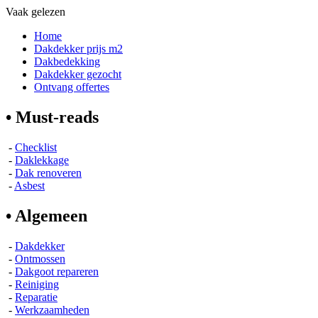
Vaak gelezen
Home
Dakdekker prijs m2
Dakbedekking
Dakdekker gezocht
Ontvang offertes
• Must-reads
-
Checklist
-
Daklekkage
-
Dak renoveren
-
Asbest
• Algemeen
-
Dakdekker
-
Ontmossen
-
Dakgoot repareren
-
Reiniging
-
Reparatie
-
Werkzaamheden